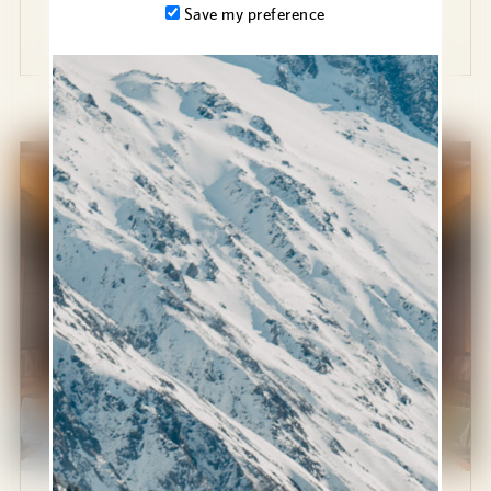
Save my preference