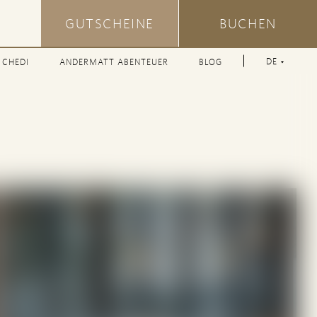
GUTSCHEINE
BUCHEN
LANGUAGE
DE
 CHEDI
ANDERMATT ABENTEUER
BLOG
Language
SHORT
Separator
NAME
Icon