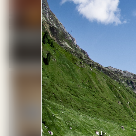
JAPANESE
4 BILDER
THE
JAPANESE BY