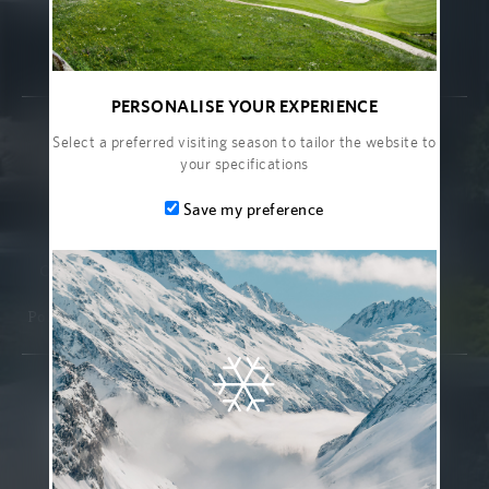
FACTSHEET
PERSONALISE YOUR EXPERIENCE
Carrières
Galerie
Select a preferred visiting season to tailor the website to
your specifications
Prix & Récompenses
FAQ
Save my preference
Partenaires
Investissements
Communiqués de presse
Plan du Site
Politique de Confidentialité
Conditions Générales