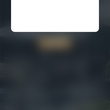
Gotthardstrasse 4
•
CH-6490
Andermatt
P
+41 41 888 74 88
Reservation:
reservations@chediandermatt.com
General Info:
info@chediandermatt.com
FACTSHEET
Carrières
Galerie
Prix & Récompenses
FAQ
Partenaires
Investissements
Communiqués de presse
Plan du Site
Politique de Confidentialité
Conditions Générales