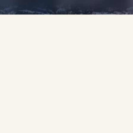
 LA NEIGE RENCONTRE
Tout commence par une étincelle. Un souffle.
nt doucement sur les toits et les sentiers, et Andermatt s
- c'est un art. Une symphonie de lumière et de chaleur, de sa
ls alpins sereins, chaque détail est pensé pour inspirer ren