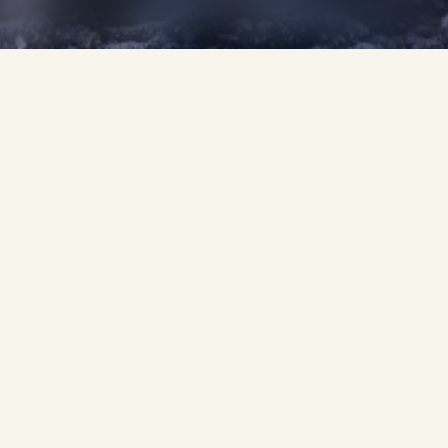
 L’ÂME
'éveille comme un poème vivant.
veurs et de traditions, de calme et de célébration.
contres, réflexion et émerveillement.