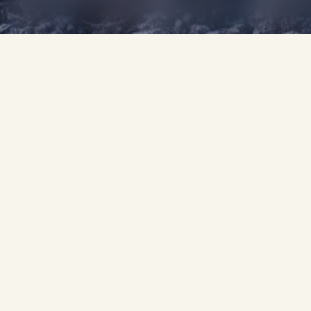
LÀ OÙ
Les premiers flocons se dépose
Au The Chedi, l'hiver est bien plus qu'une saison 
Des moments festifs joyeux aux ritue