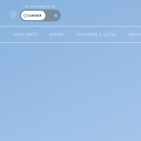
YOU’RE EXPERIENCING
Open
SUMMER
Map
HIGHLIGHTS
OFFRES
CHAMBRES & SUITES
REST
Popup